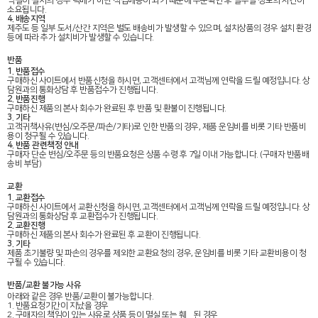
벽걸이 설치의 경우 택배가 아닌 직접배송이 되기 때문에 주문확인 후 일주일 정도의 시간이
소요됩니다.
4. 배송지역
제주도 등 일부 도서/산간 지역은 별도 배송비가 발생할 수 있으며, 설치상품의 경우 설치 환경
등에 따라 추가 설치비가 발생할 수 있습니다.
반품
1. 반품접수
구매하신 사이트에서 반품신청을 하시면, 고객센터에서 고객님께 연락을 드릴 예정입니다. 상
담원과의 통화상담 후 반품접수가 진행됩니다.
2. 반품진행
구매하신 제품의 본사 회수가 완료된 후 반품 및 환불이 진행됩니다.
3. 기타
고객귀책사유(변심/오주문/파손/기타)로 인한 반품의 경우, 제품 운임비를 비롯 기타 반품비
용이 청구될 수 있습니다.
4. 반품 관련책정 안내
구매자 단순 변심/오주문 등의 반품요청은 상품 수령 후 7일 이내 가능합니다. (구매자 반품배
송비 부담)
교환
1. 교환접수
구매하신 사이트에서 교환신청을 하시면, 고객센터에서 고객님께 연락을 드릴 예정입니다. 상
담원과의 통화상담 후 교환접수가 진행됩니다.
2. 교환진행
구매하신 제품의 본사 회수가 완료된 후 교환이 진행됩니다.
3. 기타
제품 초기불량 및 파손의 경우를 제외한 교환요청의 경우, 운임비를 비롯 기타 교환비용이 청
구될 수 있습니다.
반품/교환 불가능 사유
아래와 같은 경우 반품/교환이 불가능합니다.
1. 반품요청기간이 지났을 경우
2. 구매자의 책임이 있는 사유로 상품 등이 멸실 또는 훼솓된 경우